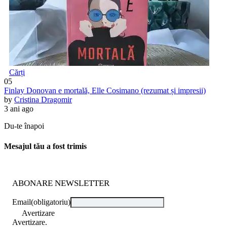
Cărți
05
Finlay Donovan e mortală, Elle Cosimano (rezumat și impresii)
by
Cristina Dragomir
3 ani ago
Du-te înapoi
Mesajul tău a fost trimis
ABONARE NEWSLETTER
Email
(obligatoriu)
Avertizare
Avertizare.