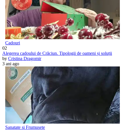
Cadouri
02
Alegerea cadoului de Crăciun. Tipologii de oameni și soluții
by
Cristina Dragomir
3 ani ago
Sanatate si Frumusete