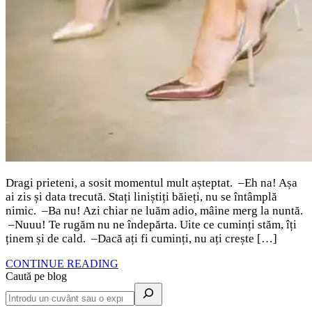
Dragi prieteni, a sosit momentul mult așteptat. –Eh na! Așa
ai zis și data trecută. Stați liniștiți băieți, nu se întâmplă
nimic. –Ba nu! Azi chiar ne luăm adio, mâine merg la nuntă.
–Nuuu! Te rugăm nu ne îndepărta. Uite ce cuminți stăm, îți
ținem și de cald. –Dacă ați fi cuminți, nu ați crește […]
CONTINUE READING
Caută pe blog