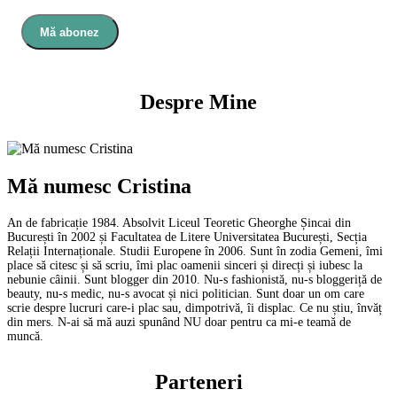
Mă abonez
Despre Mine
Mă numesc Cristina
An de fabricație 1984. Absolvit Liceul Teoretic Gheorghe Șincai din
București în 2002 și Facultatea de Litere Universitatea București, Secția
Relații Internaționale. Studii Europene în 2006. Sunt în zodia Gemeni, îmi
place să citesc și să scriu, îmi plac oamenii sinceri și direcți și iubesc la
nebunie câinii. Sunt blogger din 2010. Nu-s fashionistă, nu-s bloggeriță de
beauty, nu-s medic, nu-s avocat și nici politician. Sunt doar un om care
scrie despre lucruri care-i plac sau, dimpotrivă, îi displac. Ce nu știu, învăț
din mers. N-ai să mă auzi spunând NU doar pentru ca mi-e teamă de
muncă.
Parteneri