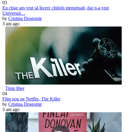
03
Eu chiar am vrut să încerc chiloții menstruali, dar n-a vrut
Universul…
by
Cristina Dragomir
3 ani ago
Timp liber
04
Film nou pe Netflix, The Killer
by
Cristina Dragomir
3 ani ago