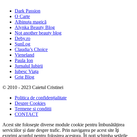
Dark Passion
O Carte
Albinuța magică
Alynka Beauty Blog
Not another beauty blog
Deby.ro
SunLog
Claudia’s Choice
Vieneland
Paula Ion
Jurnalul Iubirii
Iubesc Viața
Grig Blog
© 2010 - 2023 Caietul Cristinei
Politica de confidențialitate
Despre Cookies
Termene si conditii
CONTACT
Acest site foloseşte diverse module cookie pentru îmbunătățirea
serviciilor și date despre trafic. Prin navigarea pe acest site îţi
exprimi acordul pentru folosirea acestora. Îți poți schimba setările