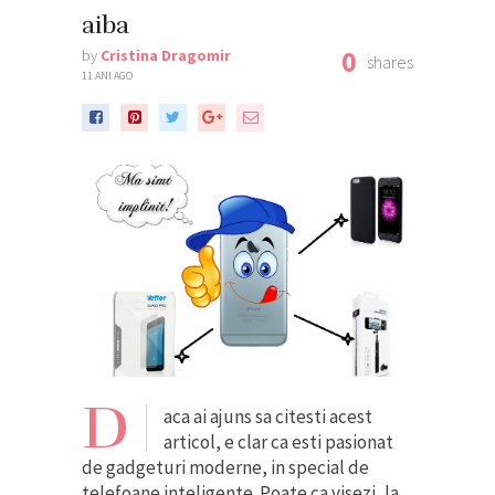
aiba
0
by
Cristina Dragomir
shares
11 ANI AGO
D
aca ai ajuns sa citesti acest
articol, e clar ca esti pasionat
de gadgeturi moderne, in special de
telefoane inteligente. Poate ca visezi, la