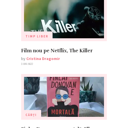
TIMP LIBER
Film nou pe Netflix, The Killer
by
Cristina Dragomir
3 ANI AGO
CĂRȚI