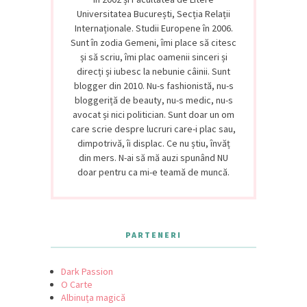
Universitatea București, Secția Relații
Internaționale. Studii Europene în 2006.
Sunt în zodia Gemeni, îmi place să citesc
și să scriu, îmi plac oamenii sinceri și
direcți și iubesc la nebunie câinii. Sunt
blogger din 2010. Nu-s fashionistă, nu-s
bloggeriță de beauty, nu-s medic, nu-s
avocat și nici politician. Sunt doar un om
care scrie despre lucruri care-i plac sau,
dimpotrivă, îi displac. Ce nu știu, învăț
din mers. N-ai să mă auzi spunând NU
doar pentru ca mi-e teamă de muncă.
PARTENERI
Dark Passion
O Carte
Albinuța magică