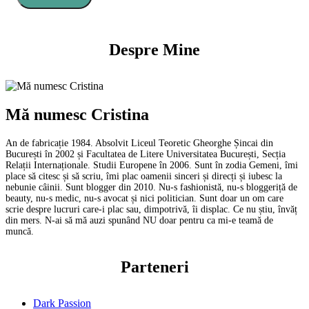
Despre Mine
Mă numesc Cristina
An de fabricație 1984. Absolvit Liceul Teoretic Gheorghe Șincai din
București în 2002 și Facultatea de Litere Universitatea București, Secția
Relații Internaționale. Studii Europene în 2006. Sunt în zodia Gemeni, îmi
place să citesc și să scriu, îmi plac oamenii sinceri și direcți și iubesc la
nebunie câinii. Sunt blogger din 2010. Nu-s fashionistă, nu-s bloggeriță de
beauty, nu-s medic, nu-s avocat și nici politician. Sunt doar un om care
scrie despre lucruri care-i plac sau, dimpotrivă, îi displac. Ce nu știu, învăț
din mers. N-ai să mă auzi spunând NU doar pentru ca mi-e teamă de
muncă.
Parteneri
Dark Passion