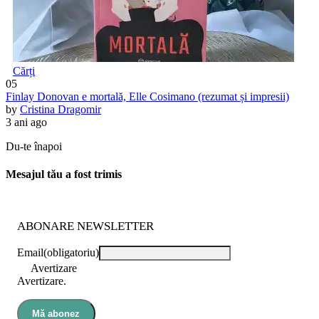
Cărți
05
Finlay Donovan e mortală, Elle Cosimano (rezumat și impresii)
by
Cristina Dragomir
3 ani ago
Du-te înapoi
Mesajul tău a fost trimis
ABONARE NEWSLETTER
Email
(obligatoriu)
Avertizare
Avertizare.
Mă abonez