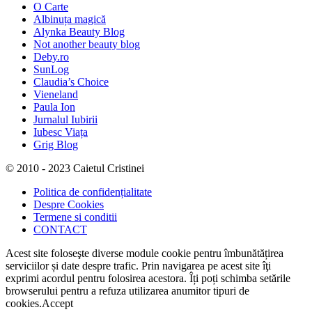
O Carte
Albinuța magică
Alynka Beauty Blog
Not another beauty blog
Deby.ro
SunLog
Claudia’s Choice
Vieneland
Paula Ion
Jurnalul Iubirii
Iubesc Viața
Grig Blog
© 2010 - 2023 Caietul Cristinei
Politica de confidențialitate
Despre Cookies
Termene si conditii
CONTACT
Acest site foloseşte diverse module cookie pentru îmbunătățirea
serviciilor și date despre trafic. Prin navigarea pe acest site îţi
exprimi acordul pentru folosirea acestora. Îți poți schimba setările
browserului pentru a refuza utilizarea anumitor tipuri de
cookies.
Accept