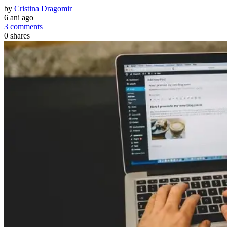
by
Cristina Dragomir
6 ani ago
3 comments
0
shares