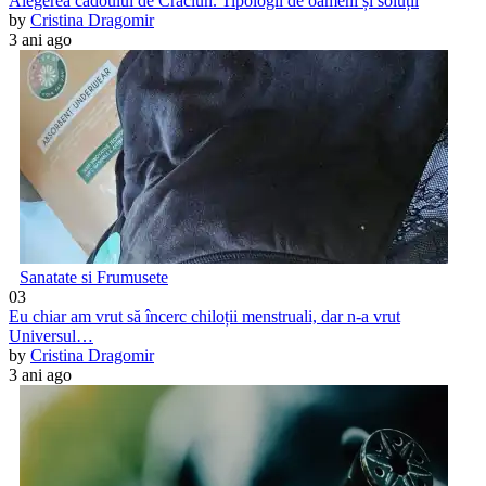
Alegerea cadoului de Crăciun. Tipologii de oameni și soluții
by
Cristina Dragomir
3 ani ago
Sanatate si Frumusete
03
Eu chiar am vrut să încerc chiloții menstruali, dar n-a vrut
Universul…
by
Cristina Dragomir
3 ani ago