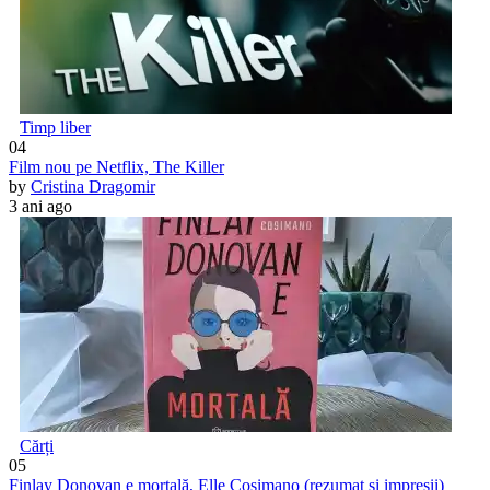
Timp liber
04
Film nou pe Netflix, The Killer
by
Cristina Dragomir
3 ani ago
Cărți
05
Finlay Donovan e mortală, Elle Cosimano (rezumat și impresii)