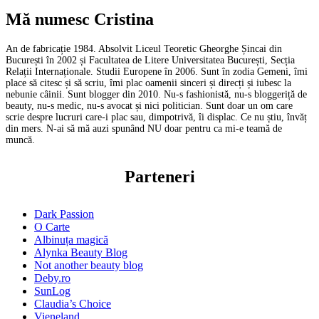
Mă numesc Cristina
An de fabricație 1984. Absolvit Liceul Teoretic Gheorghe Șincai din
București în 2002 și Facultatea de Litere Universitatea București, Secția
Relații Internaționale. Studii Europene în 2006. Sunt în zodia Gemeni, îmi
place să citesc și să scriu, îmi plac oamenii sinceri și direcți și iubesc la
nebunie câinii. Sunt blogger din 2010. Nu-s fashionistă, nu-s bloggeriță de
beauty, nu-s medic, nu-s avocat și nici politician. Sunt doar un om care
scrie despre lucruri care-i plac sau, dimpotrivă, îi displac. Ce nu știu, învăț
din mers. N-ai să mă auzi spunând NU doar pentru ca mi-e teamă de
muncă.
Parteneri
Dark Passion
O Carte
Albinuța magică
Alynka Beauty Blog
Not another beauty blog
Deby.ro
SunLog
Claudia’s Choice
Vieneland