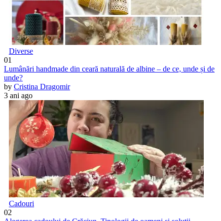
Diverse
01
Lumânări handmade din ceară naturală de albine – de ce, unde și de
unde?
by
Cristina Dragomir
3 ani ago
Cadouri
02