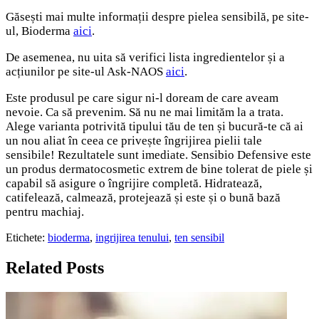
Găsești mai multe informații despre pielea sensibilă, pe site-
ul, Bioderma
aici
.
De asemenea, nu uita să verifici lista ingredientelor și a
acțiunilor pe site-ul Ask-NAOS
aici
.
Este produsul pe care sigur ni-l doream de care aveam
nevoie. Ca să prevenim. Să nu ne mai limităm la a trata.
Alege varianta potrivită tipului tău de ten și bucură-te că ai
un nou aliat în ceea ce privește îngrijirea pielii tale
sensibile! Rezultatele sunt imediate. Sensibio Defensive
este
un produs dermatocosmetic extrem de bine tolerat de piele și
capabil să asigure o îngrijire completă. Hidratează,
catifelează, calmează, protejează și este și o bună bază
pentru machiaj.
Etichete:
bioderma
,
ingrijirea tenului
,
ten sensibil
Related Posts