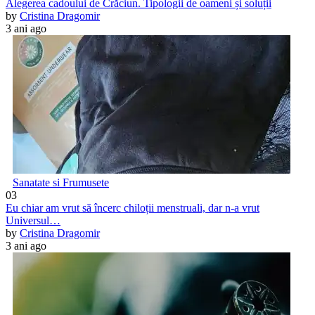
Alegerea cadoului de Crăciun. Tipologii de oameni și soluții
by
Cristina Dragomir
3 ani ago
Sanatate si Frumusete
03
Eu chiar am vrut să încerc chiloții menstruali, dar n-a vrut
Universul…
by
Cristina Dragomir
3 ani ago