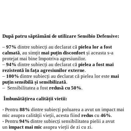
După patru săptămâni de utilizare Sensibio Defensive:
–
97%
dintre subiecți au declarat că
pielea lor a fost
calmată
, au simțit
mai puțin disconfort
și aceasta s-a
protejat mai bine împotriva agresiunilor.
–
94%
dintre subiecți au declarat că
pielea a fost mai
rezistentă în fața agresiunilor externe
.
–
100%
dintre subiecți au declarat că pielea lor este
mai
puțin sensibilă și sensibilizată
.
– Sensibilitatea a fost
redusă cu 50%
.
Îmbunătățirea calității vietii:
- Pentru
88%
dintre subiecți poluarea a avut un impact mai
mic asupra calității vieții, acesta fiind
redus
cu
46%
.
- Pentru
94%
dintre subiecți sensibilitatea pielii a avut
un
impact mai mic
asupra vieții de zi cu zi.