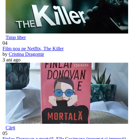
Timp liber
04
Film nou pe Netflix, The Killer
by
Cristina Dragomir
3 ani ago
Cărți
05
Finlay Donovan e mortală, Elle Cosimano (rezumat și impresii)