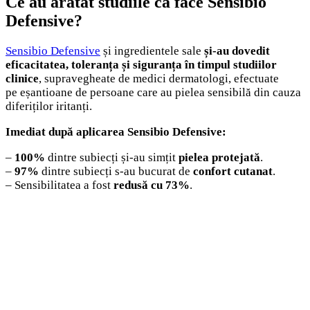
Ce au arătat studiile că face Sensibio
Defensive?
Sensibio Defensive
și ingredientele sale
și-au dovedit
eficacitatea, toleranța și siguranța în timpul studiilor
clinice
, supravegheate de medici dermatologi, efectuate
pe eșantioane de persoane care au pielea sensibilă din cauza
diferiților iritanți.
Imediat după aplicarea Sensibio Defensive:
–
100%
dintre subiecți și-au simțit
pielea protejată
.
–
97%
dintre subiecți s-au bucurat de
confort cutanat
.
– Sensibilitatea a fost
redusă cu 73%
.