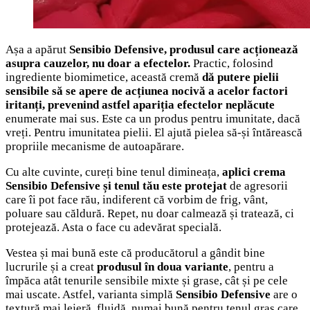
Așa a apărut
Sensibio Defensive, produsul care acționează
asupra cauzelor, nu doar a efectelor.
Practic, folosind
ingrediente biomimetice, această cremă
dă putere pielii
sensibile să se apere de acțiunea nocivă a acelor factori
iritanți, prevenind astfel apariția efectelor neplăcute
enumerate mai sus. Este ca un produs pentru imunitate, dacă
vreți. Pentru imunitatea pielii. El ajută pielea să-și întărească
propriile mecanisme de autoapărare.
Cu alte cuvinte, cureți bine tenul dimineața,
aplici crema
Sensibio Defensive și tenul tău este protejat
de agresorii
care îi pot face rău, indiferent că vorbim de frig, vânt,
poluare sau căldură. Repet, nu doar calmează și tratează, ci
protejează. Asta o face cu adevărat specială.
Vestea și mai bună este că producătorul a gândit bine
lucrurile și a creat
produsul în doua variante
, pentru a
împăca atât tenurile sensibile mixte și grase, cât și pe cele
mai uscate. Astfel, varianta simplă
Sensibio Defensive
are o
textură mai lejeră, fluidă, numai bună pentru tenul gras care