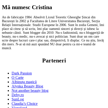
Mă numesc Cristina
An de fabricație 1984. Absolvit Liceul Teoretic Gheorghe Șincai din
București în 2002 și Facultatea de Litere Universitatea București, Secția
Relații Internaționale. Studii Europene în 2006. Sunt în zodia Gemeni, îmi
place să citesc și să scriu, îmi plac oamenii sinceri și direcți și iubesc la
nebunie câinii. Sunt blogger din 2010. Nu-s fashionistă, nu-s bloggeriță de
beauty, nu-s medic, nu-s avocat și nici politician. Sunt doar un om care
scrie despre lucruri care-i plac sau, dimpotrivă, îi displac. Ce nu știu, învăț
din mers. N-ai să mă auzi spunând NU doar pentru ca mi-e teamă de
muncă.
Parteneri
Dark Passion
O Carte
Albinuța magică
Alynka Beauty Blog
Not another beauty blog
Deby.ro
SunLog
Claudia’s Choice
Vieneland