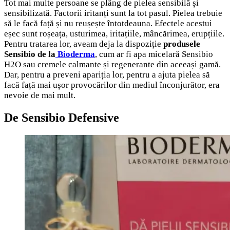
Tot mai multe persoane se plâng de pielea sensibilă și
sensibilizată. Factorii iritanți sunt la tot pasul. Pielea trebuie
să le facă față și nu reușește întotdeauna. Efectele acestui
eșec sunt roșeața, usturimea, iritațiile, mâncărimea, erupțiile.
Pentru tratarea lor, aveam deja la dispoziție
produsele
Sensibio de la
Bioderma
, cum ar fi apa micelară Sensibio
H2O sau cremele calmante și regenerante din aceeași gamă.
Dar, pentru a preveni apariția lor, pentru a ajuta pielea să
facă față mai ușor provocărilor din mediul înconjurător, era
nevoie de mai mult.
De Sensibio Defensive