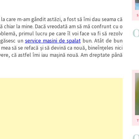
S
 la care m-am gândit astăzi, a fost să îmi dau seama că
flă chiar la mine. Dacă vreodată am să mă confrunt cu o
oblemă, primul lucru pe care îl voi face va fi să rezolv
 găsesc un
service masini de spalat
bun. Atât de bun
 mea să se refacă și să devină ca nouă, bineînțeles nici
vere, că astfel îmi iau mașină nouă. Am dreptate până
T