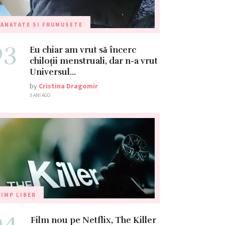
ANATATE SI FRUMUSETE
03
Eu chiar am vrut să încerc
chiloții menstruali, dar n-a vrut
Universul…
by
Cristina Dragomir
3 ANI AGO
IMP LIBER
04
Film nou pe Netflix, The Killer