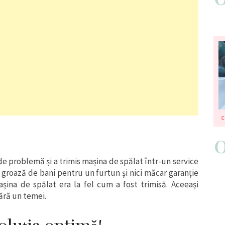
C
de problemă și a trimis mașina de spălat într-un service
t o groază de bani pentru un furtun și nici măcar garanție
șina de spălat era la fel cum a fost trimisă. Aceeași
ără un temei.