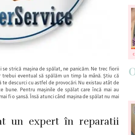
i se strică mașina de spălat, ne panicăm. Ne trec fiorii
 trebui eventual să spălăm un timp la mână. Știu că
ă te descurci cu astfel de provocări. Nu existau atât de
arte bune. Pentru mașinile de spălat care încă mai au
mai fi o șansă. Însă atunci când mașina de spălat nu mai
 un expert în reparatii