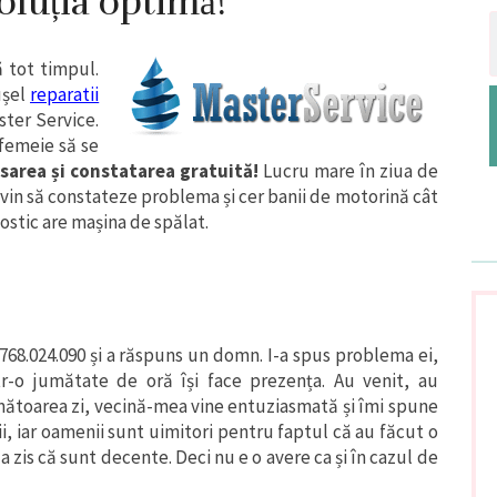
oluția optimă!
ă tot timpul.
ușel
reparatii
ster Service.
 femeie să se
asarea și constatarea gratuită!
Lucru mare în ziua de
 vin să constateze problema și cer banii de motorină cât
stic are mașina de spălat.
68.024.090 și a răspuns un domn. I-a spus problema ei,
tr-o jumătate de oră își face prezența. Au venit, au
rmătoarea zi, vecină-mea vine entuziasmată și îmi spune
cii, iar oamenii sunt uimitori pentru faptul că au făcut o
a zis că sunt decente. Deci nu e o avere ca și în cazul de