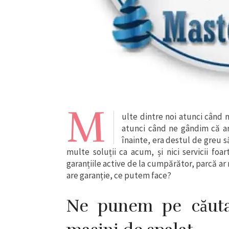
M
ulte dintre noi atunci când n
atunci când ne gândim că ar
înainte, era destul de greu s
multe soluții ca acum, și nici servicii fo
garanțiile active de la cumpărător, parcă ar 
are garanție, ce putem face?
Ne punem pe căutat