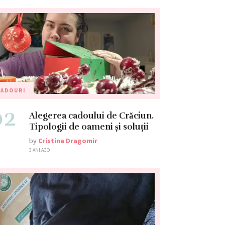
CADOURI
02
Alegerea cadoului de Crăciun.
Tipologii de oameni și soluții
by
Cristina Dragomir
3 ANI AGO