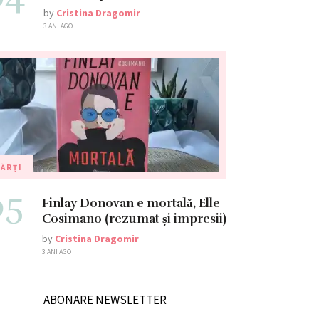
by
Cristina Dragomir
3 ANI AGO
ĂRȚI
05
Finlay Donovan e mortală, Elle
Cosimano (rezumat și impresii)
by
Cristina Dragomir
3 ANI AGO
ABONARE NEWSLETTER