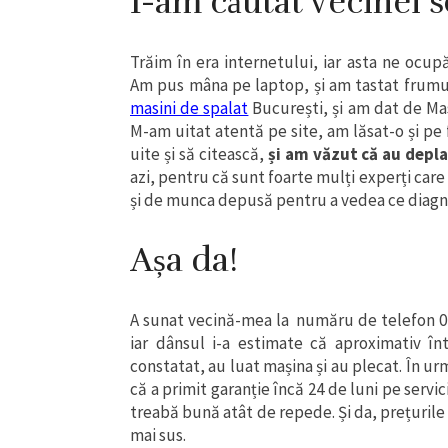
I-am căutat vecinei s
Trăim în era internetului, iar asta ne ocup
Am pus mâna pe laptop, și am tastat frum
masini de spalat
București, și am dat de Ma
M-am uitat atentă pe site, am lăsat-o și pe
uite și să citească,
și am văzut că au depl
azi, pentru că sunt foarte mulți experți care
și de munca depusă pentru a vedea ce diagno
Așa da!
A sunat vecină-mea la număru de telefon 07
iar dânsul i-a estimate că aproximativ în
constatat, au luat mașina și au plecat. În u
că a primit garanție încă 24 de luni pe servi
treabă bună atât de repede. Și da, prețurile 
mai sus.