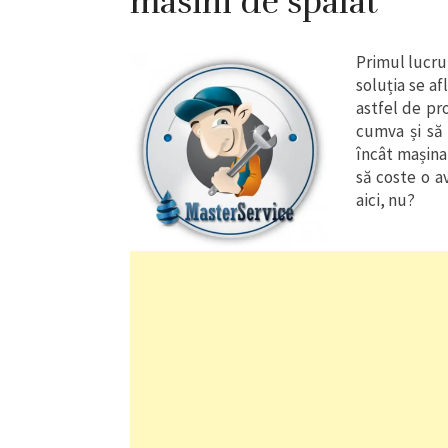
masini de spalat
Primul lucru
soluția se a
astfel de pr
cumva și să
încât mașina
să coste o a
aici, nu?