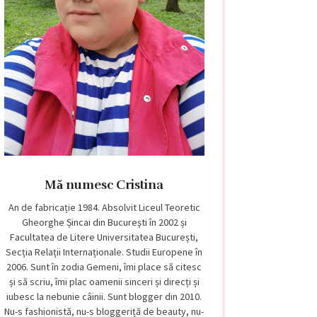
Mă numesc Cristina
An de fabricație 1984. Absolvit Liceul Teoretic
Gheorghe Șincai din București în 2002 și
Facultatea de Litere Universitatea București,
Secția Relații Internaționale. Studii Europene în
2006. Sunt în zodia Gemeni, îmi place să citesc
și să scriu, îmi plac oamenii sinceri și direcți și
iubesc la nebunie câinii. Sunt blogger din 2010.
Nu-s fashionistă, nu-s bloggeriță de beauty, nu-