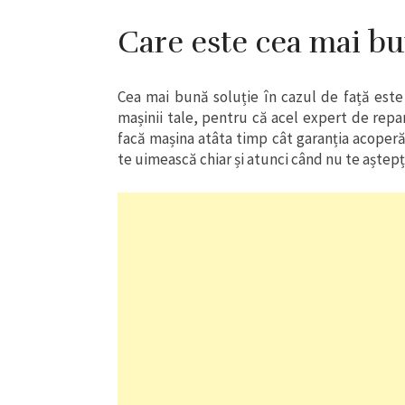
Care este cea mai bu
Cea mai bună soluție în cazul de față este
mașinii tale, pentru că acel expert de repara
facă mașina atâta timp cât garanția acoperă 
te uimească chiar și atunci când nu te aștepț