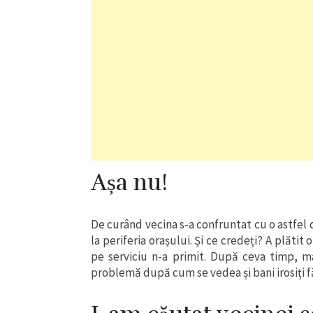
Așa nu!
De curând vecina s-a confruntat cu o astfel 
la periferia orașului. Și ce credeți? A plăti
pe serviciu n-a primit. După ceva timp, ma
problemă după cum se vedea și bani irosiți f