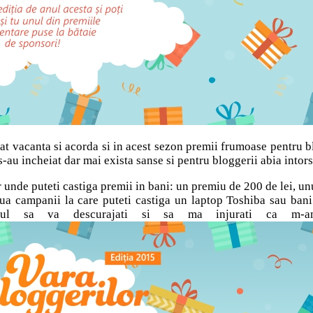
uat vacanta si acorda si in acest sezon premii frumoase pentru b
-au incheiat dar mai exista sanse si pentru bloggerii abia intor
unde puteti castiga premii in bani: un premiu de 200 de lei, unul
 doua campanii la care puteti castiga un laptop Toshiba sau ban
 sa va descurajati si sa ma injurati ca m-am 