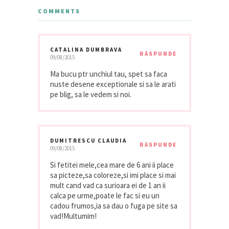
COMMENTS
CATALINA DUMBRAVA
RĂSPUNDE
09/08/2015
Ma bucu ptr unchiul tau, spet sa faca
nuste desene exceptionale si sa le arati
pe blig, sa le vedem si noi.
DUMITRESCU CLAUDIA
RĂSPUNDE
09/08/2015
Si fetitei mele,cea mare de 6 ani ii place
sa picteze,sa coloreze,si imi place si mai
mult cand vad ca surioara ei de 1 an ii
calca pe urme,poate le fac si eu un
cadou frumos,ia sa dau o fuga pe site sa
vad!Multumim!