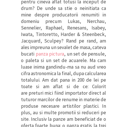
pentru cineva aflat totusi la inceput de
drum? De unde sa stie o neinitiata ca
mine despre producatorii renumiti in
domeniu precum Lukas, Nerchau,
Sennelier, Raphael, Renesans, Isabey,
Iwata, Tintoretto, Harder & Steenbeck,
Jacquard, Sculpey? Rand pe rand, am
ales impreuna un sevalet de masa, cateva
bucati
panza pictura
, un set de pensule,
o paleta si un set de acuarele. Ma cam
luase inima gandindu-ma sa nu aud vreo
cifra astronomica la final, dupa calcularea
totalului. Am dat pana in 200 de lei pe
toate si am aflat si de ce: Colorit
are preturi mici fiind importator direct al
tuturor marcilor de renume in materie de
produse necesare artistilor plastici. In
plus, au si multe promotii si reduceri pe
site. Inclusiv la panze am beneficiat de o
oferta foarte buna: o panza gratis la trei