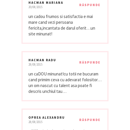
HACMAN MARIANA
RĂSPUNDE
20/08/2015
un cadou frumos si satisfactia e mai
mare cand vezi persoana
fericita,incantata de darul oferit…un
site minunat!
HACMAN RADU
RĂSPUNDE
28/08/2015
un caDOU minunat!cu totii ne bucuram
cand primim ceva cu adevarat folositor…
un om nascut cu talent asa poate fi
descris unchiul tau…
OPREA ALEXANDRU
RĂSPUNDE
28/08/2015