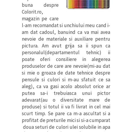
buna despre
Colorit.ro,
magazin pe care
l-am recomandat si unchiului meu cand i-
am dat cadoul, banuind ca va mai avea
nevoie de materiale si auxiliare pentru
pictura. Am avut grija sa ii spun ca
personalul(departamentul tehnic) ii
poate oferi consiliere in alegerea
produselor de care are nevoie(mi-au dat
si mie o groaza de date tehnice despre
pensule si culori si m-au sfatuit ce sa
aleg), ca va gasi acolo absolut orice ar
putea sa-i trebuiasca unui pictor
adevarat(au o diversitate mare de
produse) si totul ii va fi livrat in cel mai
scurt timp. Se pare ca m-a ascultat si a
profitat de preturile mici si si-a cumparat
doua seturi de culori ulei solubile in apa