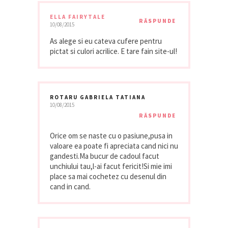
ELLA FAIRYTALE
RĂSPUNDE
10/08/2015
As alege si eu cateva cufere pentru
pictat si culori acrilice. E tare fain site-ul!
ROTARU GABRIELA TATIANA
10/08/2015
RĂSPUNDE
Orice om se naste cu o pasiune,pusa in
valoare ea poate fi apreciata cand nici nu
gandesti.Ma bucur de cadoul facut
unchiului tau,l-ai facut fericit!Si mie imi
place sa mai cochetez cu desenul din
cand in cand.