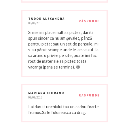
TUDOR ALEXANDRA
RĂSPUNDE
09/08/2015
Si mie imi place mult sa pictez, dar iti
spun sincer ca nu am șevalet, pânză
pentru pictat sau un set de pensule, mi
s-au părut scumpe unde le-am vazut. Ia
sa arunc o privire pe site, poate imi fac
rost de materiale sa pictez toata
vacanța (pana se termina). 😀
MARIANA CIORANU
RĂSPUNDE
09/08/2015
I-ai daruit unchiului tau un cadou foarte
frumos.Sa le foloseasca cu drag.