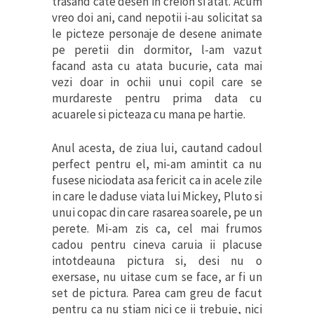
trasand cate desen in creion si atat. Acum
vreo doi ani, cand nepotii i-au solicitat sa
le picteze personaje de desene animate
pe peretii din dormitor, l-am vazut
facand asta cu atata bucurie, cata mai
vezi doar in ochii unui copil care se
murdareste pentru prima data cu
acuarele si picteaza cu mana pe hartie.
Anul acesta, de ziua lui, cautand cadoul
perfect pentru el, mi-am amintit ca nu
fusese niciodata asa fericit ca in acele zile
in care le daduse viata lui Mickey, Pluto si
unui copac din care rasarea soarele, pe un
perete. Mi-am zis ca, cel mai frumos
cadou pentru cineva caruia ii placuse
intotdeauna pictura si, desi nu o
exersase, nu uitase cum se face, ar fi un
set de pictura. Parea cam greu de facut
pentru ca nu stiam nici ce ii trebuie, nici