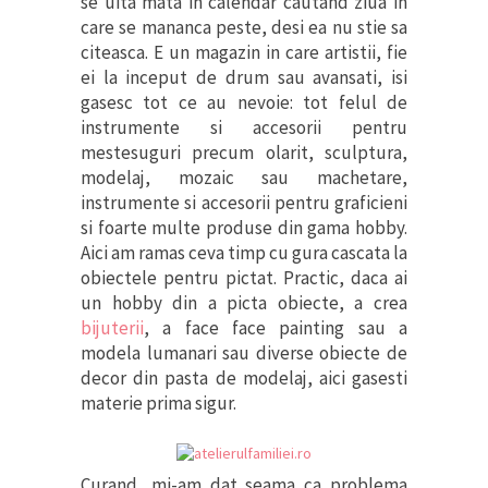
se uita mata in calendar cautand ziua in
care se mananca peste, desi ea nu stie sa
citeasca. E un magazin in care artistii, fie
ei la inceput de drum sau avansati, isi
gasesc tot ce au nevoie: tot felul de
instrumente si accesorii pentru
mestesuguri precum olarit, sculptura,
modelaj, mozaic sau machetare,
instrumente si accesorii pentru graficieni
si foarte multe produse din gama hobby.
Aici am ramas ceva timp cu gura cascata la
obiectele pentru pictat. Practic, daca ai
un hobby din a picta obiecte, a crea
bijuterii
, a face face painting sau a
modela lumanari sau diverse obiecte de
decor din pasta de modelaj, aici gasesti
materie prima sigur.
Curand, mi-am dat seama ca problema