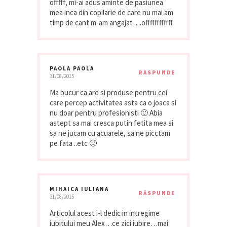
offfff, mi-ai adus aminte de pasiunea
mea inca din copilarie de care nu mai am
timp de cant m-am angajat….offffffffffff.
PAOLA PAOLA
RĂSPUNDE
31/08/2015
Ma bucur ca are si produse pentru cei
care percep activitatea asta ca o joaca si
nu doar pentru profesionisti 🙂 Abia
astept sa mai cresca putin fetita mea si
sa ne jucam cu acuarele, sa ne picctam
pe fata ..etc 🙂
MIHAICA IULIANA
RĂSPUNDE
31/08/2015
Articolul acest i-l dedic in intregime
iubitului meu Alex…ce zici iubire…mai