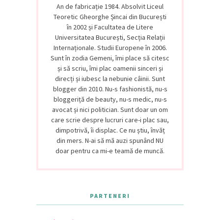
An de fabricație 1984. Absolvit Liceul
Teoretic Gheorghe Șincai din București
în 2002 și Facultatea de Litere
Universitatea București, Secția Relații
Internaționale. Studii Europene în 2006.
Sunt în zodia Gemeni, îmi place să citesc
și să scriu, îmi plac oamenii sinceri și
direcți și iubesc la nebunie câinii. Sunt
blogger din 2010. Nu-s fashionistă, nu-s
bloggeriță de beauty, nu-s medic, nu-s
avocat și nici politician. Sunt doar un om
care scrie despre lucruri care-i plac sau,
dimpotrivă, îi displac. Ce nu știu, învăț
din mers. N-ai să mă auzi spunând NU
doar pentru ca mi-e teamă de muncă.
PARTENERI