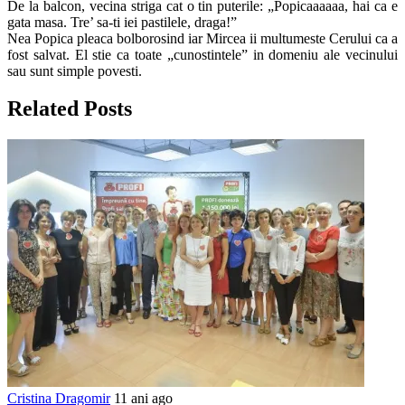
De la balcon, vecina striga cat o tin puterile: „Popicaaaaaa, hai ca e
gata masa. Tre’ sa-ti iei pastilele, draga!”
Nea Popica pleaca bolborosind iar Mircea ii multumeste Cerului ca a
fost salvat. El stie ca toate „cunostintele” in domeniu ale vecinului
sau sunt simple povesti.
Related Posts
Cristina Dragomir
11 ani ago