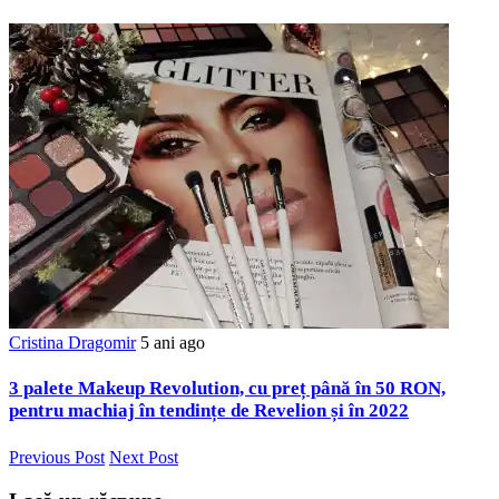
Cristina Dragomir
5 ani ago
3 palete Makeup Revolution, cu preț până în 50 RON,
pentru machiaj în tendințe de Revelion și în 2022
Previous Post
Next Post