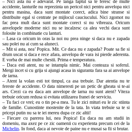
– Nici asta nu e adevarat. Pe langa faptul sa te feresc de multe
accidente, lanturile nu reprezinta un pericol nici pentru anvelopa nici
pentru masina, daca sunt montate corect, adica bine stranse si
distribuite egal si centrate pe mijlocul cauciucului. Nici zgomot nu
fac prea mult daca sunt montate corect si nu vibreaza. Oricum
anvelopele moderne nici nu se incalzesc ca alea vechi daca sunt
folosite in combinatie cu lanturi.
– Lasa ca oricum in oras la noi nu prea ninge si daca nu e zapada
sau polei nu ai cum sa aluneci.
– Mit si asta, nea’ Popica. Mit. Ce daca nu e zapada? Poate sa fie si
drum uscat si daca e rece afara, anvelopa de vara isi pierde aderenta.
E vorba de mai multe chestii. Prima e temperatura.
– Daca esti atent, nu se intampla nimic. Mai conteaza si soferul.
Mergi incet si cu grija si ajungi acasa in siguranta fara sa ai anvelope
de iarna.
– Atent la volan esti tot timpul, ca asa trebuie. Dar atentia nu te
fereste de accidente. O data nimeresti pe un petic de gheata si te-ai
ars. Crezi ca eu daca am anvelope de iarna nu sunt atent? Viteza
trebuie oricum redusa si evitata utilizarea franei de serviciu.
– Tu faci ce vrei; eu o tin pe-a mea. Tu le zici mituri eu le zic stiinta
de familie. Cunostinte mostenite de la tata. In viata trebuie sa te si
pricepi putin nu sa te iei mereu dupa ce zic altii!
– Fiecare cu parerea lui, nea Popica! Eu daca nu am studii in
domeniu, ma axez pe ce zic oamenii cu experienta precum cei de la
Michelin
. In fond, daca ai nevoie de paine nu e musai sa fii si brutar.