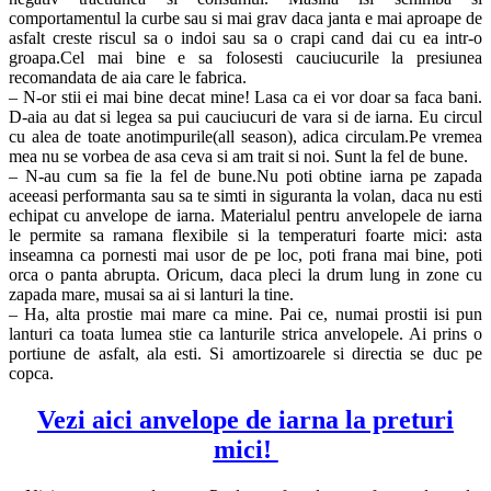
comportamentul la curbe sau si mai grav daca janta e mai aproape de
asfalt creste riscul sa o indoi sau sa o crapi cand dai cu ea intr-o
groapa.Cel mai bine e sa folosesti cauciucurile la presiunea
recomandata de aia care le fabrica.
– N-or stii ei mai bine decat mine! Lasa ca ei vor doar sa faca bani.
D-aia au dat si legea sa pui cauciucuri de vara si de iarna. Eu circul
cu alea de toate anotimpurile(all season), adica circulam.Pe vremea
mea nu se vorbea de asa ceva si am trait si noi. Sunt la fel de bune.
– N-au cum sa fie la fel de bune.Nu poti obtine iarna pe zapada
aceeasi performanta sau sa te simti in siguranta la volan, daca nu esti
echipat cu anvelope de iarna. Materialul pentru anvelopele de iarna
le permite sa ramana flexibile si la temperaturi foarte mici: asta
inseamna ca pornesti mai usor de pe loc, poti frana mai bine, poti
orca o panta abrupta. Oricum, daca pleci la drum lung in zone cu
zapada mare, musai sa ai si lanturi la tine.
– Ha, alta prostie mai mare ca mine. Pai ce, numai prostii isi pun
lanturi ca toata lumea stie ca lanturile strica anvelopele. Ai prins o
portiune de asfalt, ala esti. Si amortizoarele si directia se duc pe
copca.
Vezi aici
anvelo
pe
de iarna la preturi
mici!