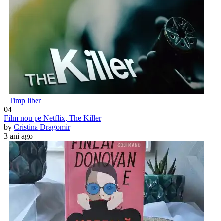
Timp liber
04
Film nou pe Netflix, The Killer
by
Cristina Dragomir
3 ani ago