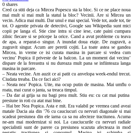
0
shares
Cred ca stiti deja ca Mircea Popescu sta la bloc. Si ce ne place noua
mai mult si mai mult la statul la bloc? Vecinii. Are si Mircea un
vecin. Adica mai multi. Dar unul e mai special. Vede tot, aude tot, tie
tot. O agentie privata de detectivi, Google sau Wikipedia sunt mici
copii pe langa el. Stie cine intra si cine iese, cate paini cumpara
zilnic fiecare si se pricepe la orice. Cand a avut probleme cu teava
de apa, a reparat-o singur. A inundat doua etaje. De zugravit, a
zugravit singur. Acum are peretii cojiti. La toate astea se gandea
Mircea, in vreme ce isi curata masina in parcare si vedea cum
vecinu’ Popica il priveste de la balcon. La un moment dat vecinu’
dispare de la fereastra si nu dureaza mult pana se infiinteaza langa
masina in parcare.
– Neata vecine. Am auzit ce ai patit cu anvelopa week-endul trecut.
Ciudata treaba. Da ce faci aici?
– Neata nea’ Popica. Uite, ma ocup putin de masina. Mai umflu o
roata, mai curat o janta, sa treaca timpul.
– Da dar ai grija sa nu bagi prea mult. Stiu eu: cu cat mai putina
presiune in roti cu atat mai bine.
– Hai bre Nea Popica. Asta e mit. Era valabil pe vremea cand aveai
matale Dacia aia din ’76 cu cauciucuri cu nervuri diagonale si mai
scadeai presiunea din ele iarna ca sa nu afecteze tractiunea. Acuma
ne-am mai modernizat si noi. La cauciucurile cu nervuri radiale
specialistii sunt de parere ca presiunea scazuta afecteaza in mod
negativ tractiunea si consumul. Masina isi schimba si