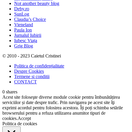
Not another beauty blog
Deby.ro
SunLog
Claudia’s Choice
Vieneland
Paula Ion
Jurnalul Iubirii
Iubesc Viața
Grig Blog
© 2010 - 2023 Caietul Cristinei
Politica de confidențialitate
Despre Cookies
Termene si conditii
CONTACT
0
shares
Acest site foloseşte diverse module cookie pentru îmbunătățirea
serviciilor și date despre trafic. Prin navigarea pe acest site îţi
exprimi acordul pentru folosirea acestora. Îți poți schimba setările
browserului pentru a refuza utilizarea anumitor tipuri de
cookies.
Accept
Politica de cookies