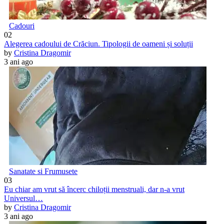
Cadouri
02
Alegerea cadoului de Crăciun. Tipologii de oameni și soluții
by
Cristina Dragomir
3 ani ago
Sanatate si Frumusete
03
Eu chiar am vrut să încerc chiloții menstruali, dar n-a vrut
Universul…
by
Cristina Dragomir
3 ani ago