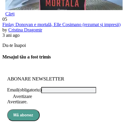
Cărți
05
Finlay Donovan e mortală, Elle Cosimano (rezumat și impresii)
by
Cristina Dragomir
3 ani ago
Du-te înapoi
Mesajul tău a fost trimis
ABONARE NEWSLETTER
Email
(obligatoriu)
Avertizare
Avertizare.
Mă abonez