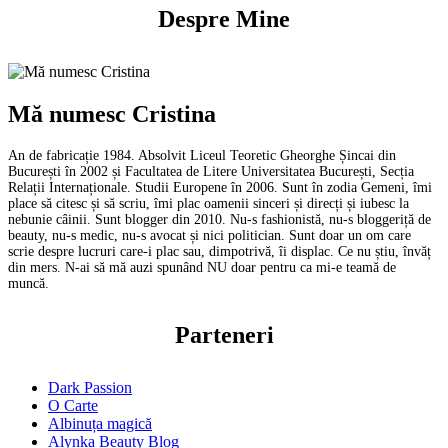
Despre Mine
Mă numesc Cristina
An de fabricație 1984. Absolvit Liceul Teoretic Gheorghe Șincai din
București în 2002 și Facultatea de Litere Universitatea București, Secția
Relații Internaționale. Studii Europene în 2006. Sunt în zodia Gemeni, îmi
place să citesc și să scriu, îmi plac oamenii sinceri și direcți și iubesc la
nebunie câinii. Sunt blogger din 2010. Nu-s fashionistă, nu-s bloggeriță de
beauty, nu-s medic, nu-s avocat și nici politician. Sunt doar un om care
scrie despre lucruri care-i plac sau, dimpotrivă, îi displac. Ce nu știu, învăț
din mers. N-ai să mă auzi spunând NU doar pentru ca mi-e teamă de
muncă.
Parteneri
Dark Passion
O Carte
Albinuța magică
Alynka Beauty Blog