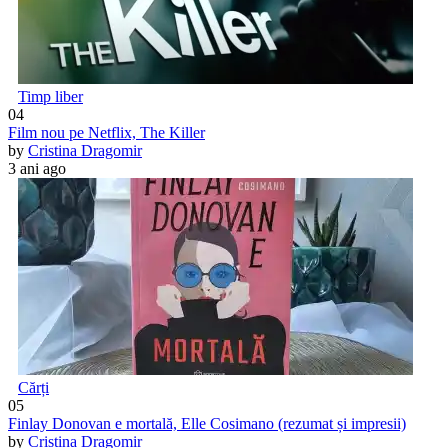
Timp liber
04
Film nou pe Netflix, The Killer
by
Cristina Dragomir
3 ani ago
Cărți
05
Finlay Donovan e mortală, Elle Cosimano (rezumat și impresii)
by
Cristina Dragomir