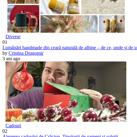
Diverse
01
Lumânări handmade din ceară naturală de albine – de ce, unde și de 
by
Cristina Dragomir
3 ani ago
Cadouri
02
Alegerea cadoului de Crăciun. Tipologii de oameni și soluții