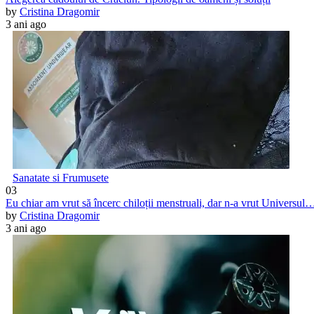
by
Cristina Dragomir
3 ani ago
Sanatate si Frumusete
03
Eu chiar am vrut să încerc chiloții menstruali, dar n-a vrut Universul
by
Cristina Dragomir
3 ani ago