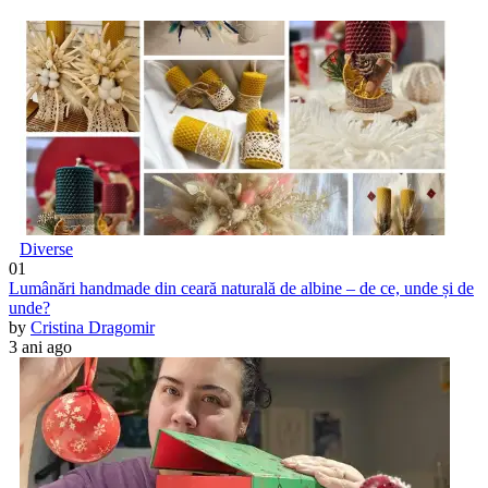
Diverse
01
Lumânări handmade din ceară naturală de albine – de ce, unde și de
unde?
by
Cristina Dragomir
3 ani ago