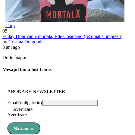
Cărți
05
Finlay Donovan e mortală, Elle Cosimano (rezumat și impresii)
by
Cristina Dragomir
3 ani ago
Du-te înapoi
Mesajul tău a fost trimis
ABONARE NEWSLETTER
Email
(obligatoriu)
Avertizare
Avertizare.
Mă abonez