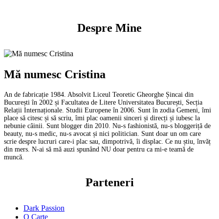
Despre Mine
Mă numesc Cristina
An de fabricație 1984. Absolvit Liceul Teoretic Gheorghe Șincai din
București în 2002 și Facultatea de Litere Universitatea București, Secția
Relații Internaționale. Studii Europene în 2006. Sunt în zodia Gemeni, îmi
place să citesc și să scriu, îmi plac oamenii sinceri și direcți și iubesc la
nebunie câinii. Sunt blogger din 2010. Nu-s fashionistă, nu-s bloggeriță de
beauty, nu-s medic, nu-s avocat și nici politician. Sunt doar un om care
scrie despre lucruri care-i plac sau, dimpotrivă, îi displac. Ce nu știu, învăț
din mers. N-ai să mă auzi spunând NU doar pentru ca mi-e teamă de
muncă.
Parteneri
Dark Passion
O Carte