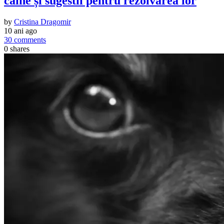
câine și sugestii pentru rezolvarea lor
by
Cristina Dragomir
10 ani ago
30 comments
0
shares