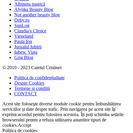
Albinuța magică
Alynka Beauty Blog
Not another beauty blog
Deby.ro
SunLog
Claudia’s Choice
Vieneland
Paula Ion
Jurnalul Iubirii
Iubesc Viața
Grig Blog
© 2010 - 2023 Caietul Cristinei
Politica de confidențialitate
Despre Cookies
Termene si conditii
CONTACT
Acest site foloseşte diverse module cookie pentru îmbunătățirea
serviciilor și date despre trafic. Prin navigarea pe acest site îţi
exprimi acordul pentru folosirea acestora. Îți poți schimba setările
browserului pentru a refuza utilizarea anumitor tipuri de
cookies.
Accept
Politica de cookies