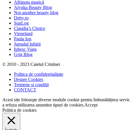
Albinuța magică
Alynka Beauty Blog
Not another beauty blog
Deby.ro
SunLog
Claudia’s Choice
Vieneland
Paula Ion
Jurnalul Iubirii
Iubesc Viața
Grig Blog
© 2010 - 2023 Caietul Cristinei
Politica de confidențialitate
Despre Cookies
Termene si conditii
CONTACT
Acest site foloseşte diverse module cookie pentru îmbunătățirea serviciil
a refuza utilizarea anumitor tipuri de cookies.
Accept
Politica de cookies