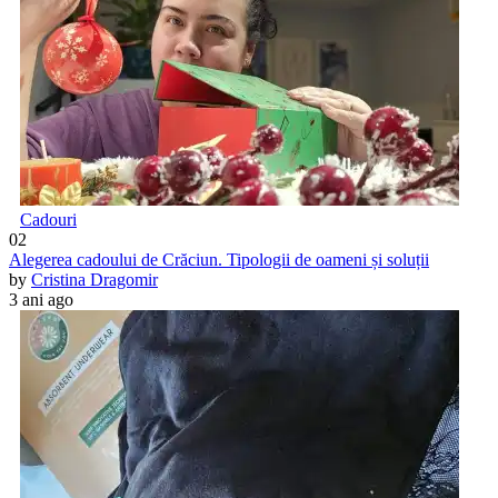
Cadouri
02
Alegerea cadoului de Crăciun. Tipologii de oameni și soluții
by
Cristina Dragomir
3 ani ago