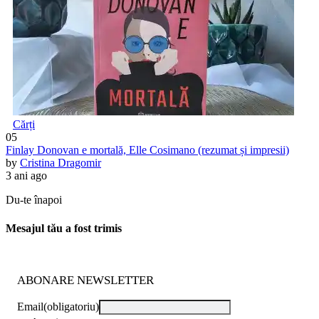
Cărți
05
Finlay Donovan e mortală, Elle Cosimano (rezumat și impresii)
by
Cristina Dragomir
3 ani ago
Du-te înapoi
Mesajul tău a fost trimis
ABONARE NEWSLETTER
Email
(obligatoriu)