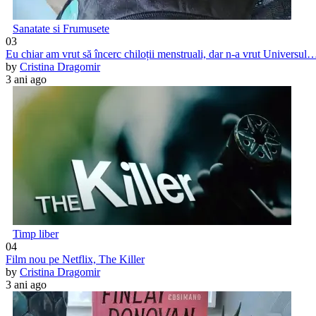
Sanatate si Frumusete
03
Eu chiar am vrut să încerc chiloții menstruali, dar n-a vrut Universul
by
Cristina Dragomir
3 ani ago
Timp liber
04
Film nou pe Netflix, The Killer
by
Cristina Dragomir
3 ani ago