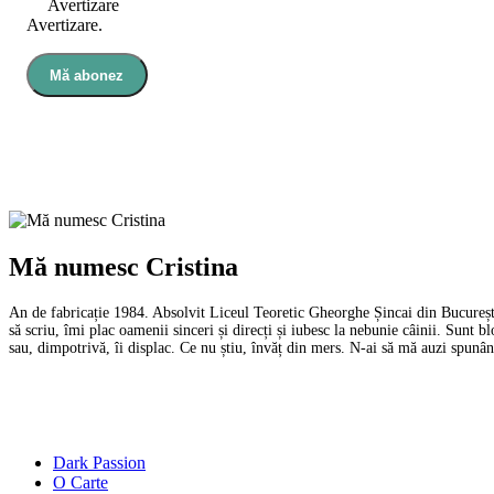
Avertizare
Avertizare.
Mă abonez
Mă numesc Cristina
An de fabricație 1984. Absolvit Liceul Teoretic Gheorghe Șincai din București 
să scriu, îmi plac oamenii sinceri și direcți și iubesc la nebunie câinii. Sunt 
sau, dimpotrivă, îi displac. Ce nu știu, învăț din mers. N-ai să mă auzi spu
Dark Passion
O Carte