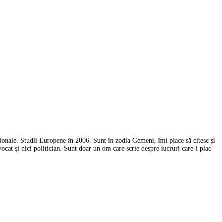
ționale. Studii Europene în 2006. Sunt în zodia Gemeni, îmi place să citesc și
ocat și nici politician. Sunt doar un om care scrie despre lucruri care-i plac