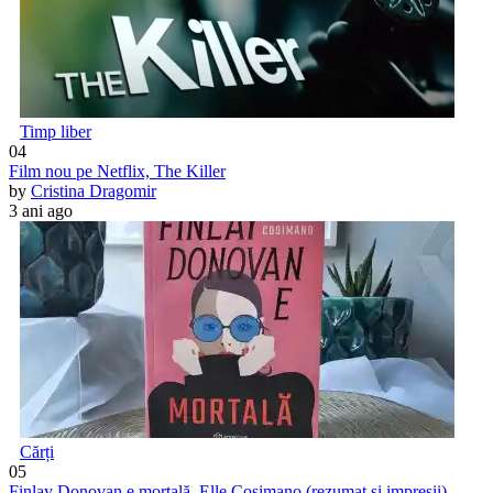
Timp liber
04
Film nou pe Netflix, The Killer
by
Cristina Dragomir
3 ani ago
Cărți
05
Finlay Donovan e mortală, Elle Cosimano (rezumat și impresii)