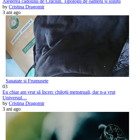
Alegerea cadoului de Crăciun. Tipologii de oameni și soluții
by
Cristina Dragomir
3 ani ago
Sanatate si Frumusete
03
Eu chiar am vrut să încerc chiloții menstruali, dar n-a vrut
Universul…
by
Cristina Dragomir
3 ani ago