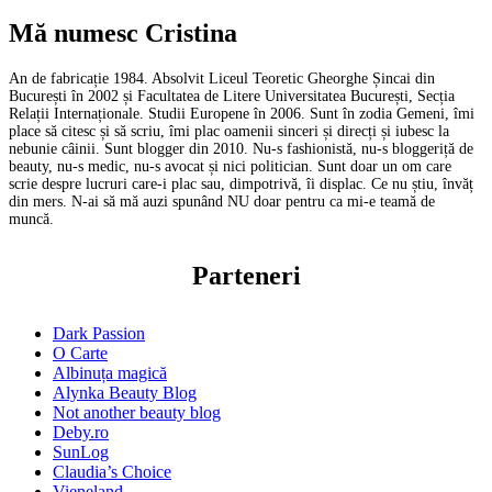
Mă numesc Cristina
An de fabricație 1984. Absolvit Liceul Teoretic Gheorghe Șincai din
București în 2002 și Facultatea de Litere Universitatea București, Secția
Relații Internaționale. Studii Europene în 2006. Sunt în zodia Gemeni, îmi
place să citesc și să scriu, îmi plac oamenii sinceri și direcți și iubesc la
nebunie câinii. Sunt blogger din 2010. Nu-s fashionistă, nu-s bloggeriță de
beauty, nu-s medic, nu-s avocat și nici politician. Sunt doar un om care
scrie despre lucruri care-i plac sau, dimpotrivă, îi displac. Ce nu știu, învăț
din mers. N-ai să mă auzi spunând NU doar pentru ca mi-e teamă de
muncă.
Parteneri
Dark Passion
O Carte
Albinuța magică
Alynka Beauty Blog
Not another beauty blog
Deby.ro
SunLog
Claudia’s Choice
Vieneland