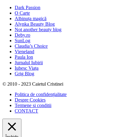
Dark Passion
O Carte
Albinuța magică
Alynka Beauty Blog
Not another beauty blog
Deby.ro
SunLog
Claudia’s Choice
Vieneland
Paula Ion
Jurnalul Iubirii
Iubesc Viața
Grig Blog
© 2010 - 2023 Caietul Cristinei
Politica de confidențialitate
Despre Cookies
Termene si conditii
CONTACT
Închide