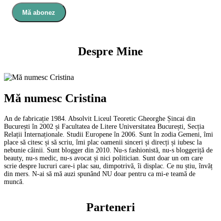
Mă abonez
Despre Mine
Mă numesc Cristina
An de fabricație 1984. Absolvit Liceul Teoretic Gheorghe Șincai din
București în 2002 și Facultatea de Litere Universitatea București, Secția
Relații Internaționale. Studii Europene în 2006. Sunt în zodia Gemeni, îmi
place să citesc și să scriu, îmi plac oamenii sinceri și direcți și iubesc la
nebunie câinii. Sunt blogger din 2010. Nu-s fashionistă, nu-s bloggeriță de
beauty, nu-s medic, nu-s avocat și nici politician. Sunt doar un om care
scrie despre lucruri care-i plac sau, dimpotrivă, îi displac. Ce nu știu, învăț
din mers. N-ai să mă auzi spunând NU doar pentru ca mi-e teamă de
muncă.
Parteneri