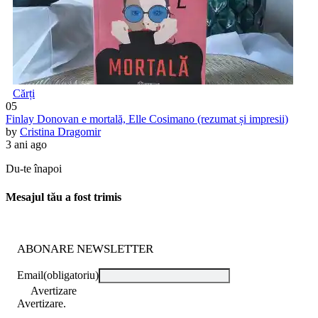
Cărți
05
Finlay Donovan e mortală, Elle Cosimano (rezumat și impresii)
by
Cristina Dragomir
3 ani ago
Du-te înapoi
Mesajul tău a fost trimis
ABONARE NEWSLETTER
Email
(obligatoriu)
Avertizare
Avertizare.