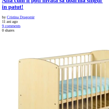
Afla cum il poti invata sa doarma singur
in patut!
by
Cristina Dragomir
11 ani ago
9 comments
0
shares