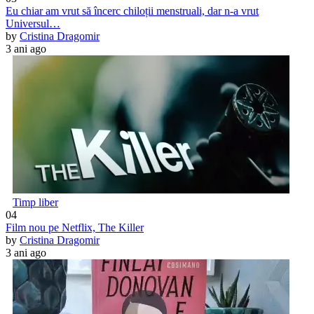
Eu chiar am vrut să încerc chiloții menstruali, dar n-a vrut
Universul…
by
Cristina Dragomir
3 ani ago
Timp liber
04
Film nou pe Netflix, The Killer
by
Cristina Dragomir
3 ani ago