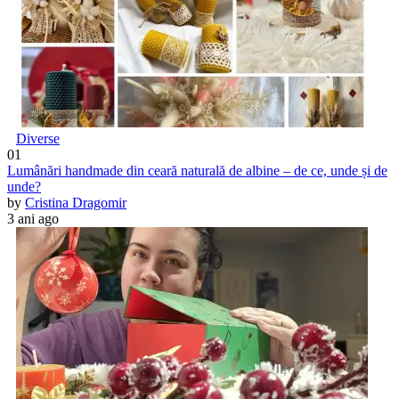
Diverse
01
Lumânări handmade din ceară naturală de albine – de ce, unde și de
unde?
by
Cristina Dragomir
3 ani ago