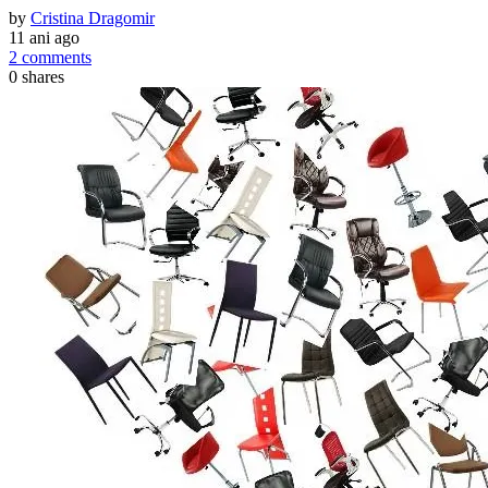
by
Cristina Dragomir
11 ani ago
2 comments
0
shares