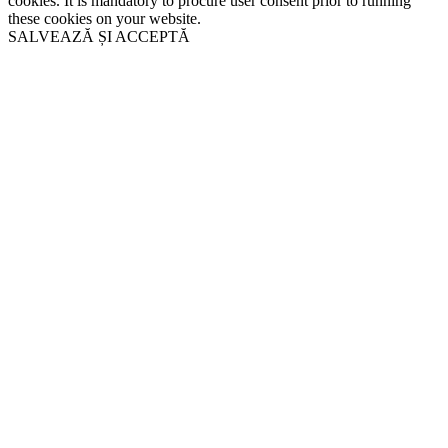
cookies. It is mandatory to procure user consent prior to running
these cookies on your website.
SALVEAZĂ ȘI ACCEPTĂ