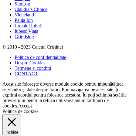
SunLog
Claudia’s Choice
Vieneland
Paula Ion
Jurnalul Iubirii
Iubesc Viața
Grig Blog
© 2010 - 2023 Caietul Cristinei
Politica de confidențialitate
Despre Cookies
Termene si conditii
CONTACT
Acest site foloseşte diverse module cookie pentru îmbunătățirea
serviciilor și date despre trafic. Prin navigarea pe acest site îţi
exprimi acordul pentru folosirea acestora. Îți poți schimba setările
browserului pentru a refuza utilizarea anumitor tipuri de
cookies.
Accept
Politica de cookies
Închide