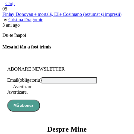
Cărți
05
Finlay Donovan e mortală, Elle Cosimano (rezumat și impresii)
by
Cristina Dragomir
3 ani ago
Du-te înapoi
Mesajul tău a fost trimis
ABONARE NEWSLETTER
Email
(obligatoriu)
Avertizare
Avertizare.
Mă abonez
Despre Mine