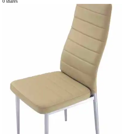
0
shares