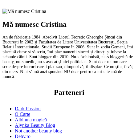
Mă numesc Cristina
An de fabricație 1984. Absolvit Liceul Teoretic Gheorghe Șincai din
București în 2002 și Facultatea de Litere Universitatea București, Secția
Relații Internaționale. Studii Europene în 2006. Sunt în zodia Gemeni, îmi
place să citesc și să scriu, îmi plac oamenii sinceri și direcți și iubesc la
nebunie câinii. Sunt blogger din 2010. Nu-s fashionistă, nu-s bloggeriță de
beauty, nu-s medic, nu-s avocat și nici politician. Sunt doar un om care
scrie despre lucruri care-i plac sau, dimpotrivă, îi displac. Ce nu știu, învăț
din mers. N-ai să mă auzi spunând NU doar pentru ca mi-e teamă de
muncă.
Parteneri
Dark Passion
O Carte
Albinuța magică
Alynka Beauty Blog
Not another beauty blog
Deby.ro