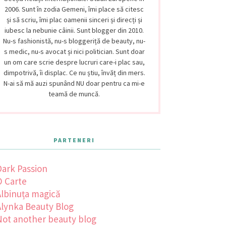
2006. Sunt în zodia Gemeni, îmi place să citesc
și să scriu, îmi plac oamenii sinceri și direcți și
iubesc la nebunie câinii. Sunt blogger din 2010.
Nu-s fashionistă, nu-s bloggeriță de beauty, nu-
s medic, nu-s avocat și nici politician. Sunt doar
un om care scrie despre lucruri care-i plac sau,
dimpotrivă, îi displac. Ce nu știu, învăț din mers.
N-ai să mă auzi spunând NU doar pentru ca mi-e
teamă de muncă.
PARTENERI
Dark Passion
O Carte
Albinuța magică
Alynka Beauty Blog
Not another beauty blog