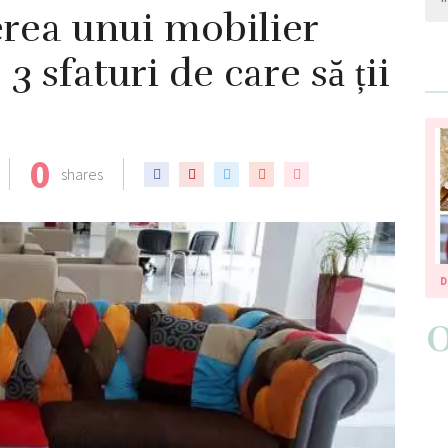
rea unui mobilier
 3 sfaturi de care să ții
0
shares
D