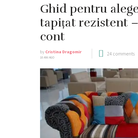
Ghid pentru alege
tapițat rezistent –
cont
by
Cristina Dragomir
24 comments
10 ANI AGO