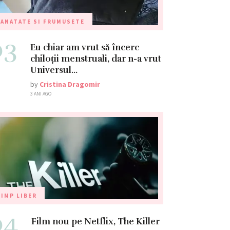
ANATATE SI FRUMUSETE
03
Eu chiar am vrut să încerc
chiloții menstruali, dar n-a vrut
Universul…
by
Cristina Dragomir
3 ANI AGO
IMP LIBER
04
Film nou pe Netflix, The Killer