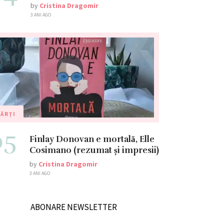
by
Cristina Dragomir
3 ANI AGO
ĂRȚI
05
Finlay Donovan e mortală, Elle
Cosimano (rezumat și impresii)
by
Cristina Dragomir
3 ANI AGO
ABONARE NEWSLETTER