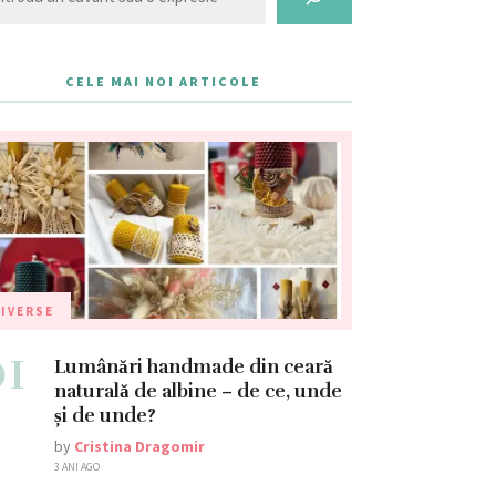
CELE MAI NOI ARTICOLE
IVERSE
01
Lumânări handmade din ceară
naturală de albine – de ce, unde
și de unde?
by
Cristina Dragomir
3 ANI AGO