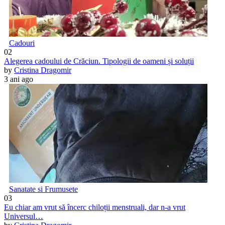
Cadouri
02
Alegerea cadoului de Crăciun. Tipologii de oameni și soluții
by
Cristina Dragomir
3 ani ago
Sanatate si Frumusete
03
Eu chiar am vrut să încerc chiloții menstruali, dar n-a vrut
Universul…