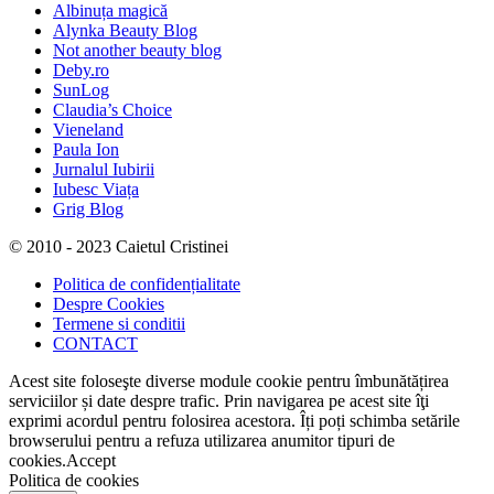
Albinuța magică
Alynka Beauty Blog
Not another beauty blog
Deby.ro
SunLog
Claudia’s Choice
Vieneland
Paula Ion
Jurnalul Iubirii
Iubesc Viața
Grig Blog
© 2010 - 2023 Caietul Cristinei
Politica de confidențialitate
Despre Cookies
Termene si conditii
CONTACT
Acest site foloseşte diverse module cookie pentru îmbunătățirea
serviciilor și date despre trafic. Prin navigarea pe acest site îţi
exprimi acordul pentru folosirea acestora. Îți poți schimba setările
browserului pentru a refuza utilizarea anumitor tipuri de
cookies.
Accept
Politica de cookies