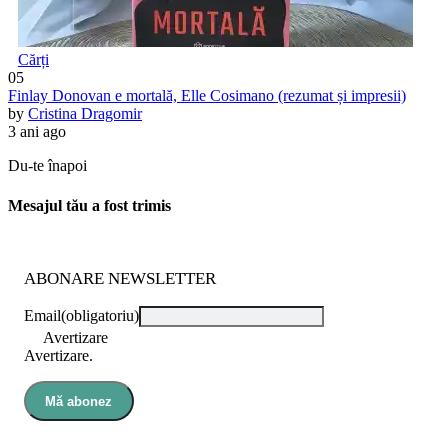
Cărți
05
Finlay Donovan e mortală, Elle Cosimano (rezumat și impresii)
by
Cristina Dragomir
3 ani ago
Du-te înapoi
Mesajul tău a fost trimis
ABONARE NEWSLETTER
Email
(obligatoriu)
Avertizare
Avertizare.
Mă abonez