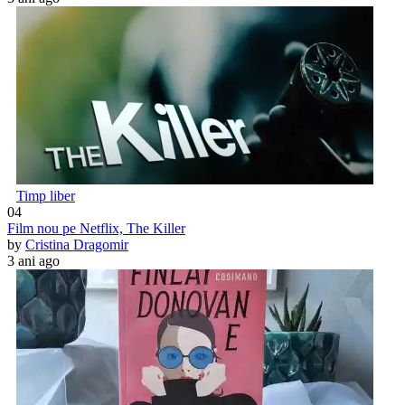
Timp liber
04
Film nou pe Netflix, The Killer
by
Cristina Dragomir
3 ani ago