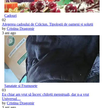
Cadouri
02
Alegerea cadoului de Crăciun. Tipologii de oameni și soluții
by
Cristina Dragomir
3 ani ago
Sanatate si Frumusete
03
Eu chiar am vrut să încerc chiloții menstruali, dar n-a vrut
Universul…
by
Cristina Dragomir
3 ani ago