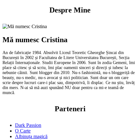
Despre Mine
Mă numesc Cristina
An de fabricație 1984. Absolvit Liceul Teoretic Gheorghe Șincai din
București în 2002 și Facultatea de Litere Universitatea București, Secția
Relații Internaționale. Studii Europene în 2006. Sunt în zodia Gemeni, îmi
place să citesc și să scriu, îmi plac oamenii sinceri și direcți și iubesc la
nebunie câinii. Sunt blogger din 2010. Nu-s fashionistă, nu-s bloggeriță de
beauty, nu-s medic, nu-s avocat și nici politician. Sunt doar un om care
scrie despre lucruri care-i plac sau, dimpotrivă, îi displac. Ce nu știu, învăț
din mers. N-ai să mă auzi spunând NU doar pentru ca mi-e teamă de
muncă.
Parteneri
Dark Passion
O Carte
Albinuța magică